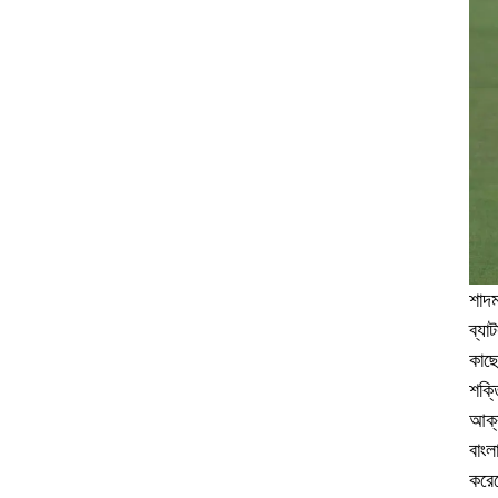
শাদম
ব্যা
কাছে
শক্ত
আক্র
বাংল
করেছ