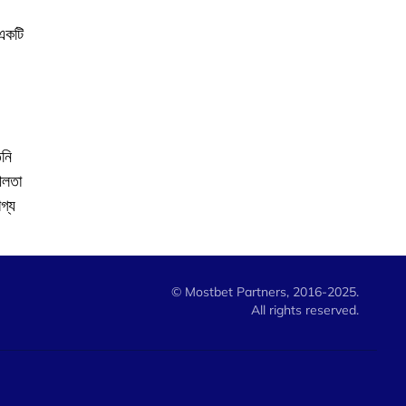
 একটি
িনি
ীলতা
গ্য
© Mostbet Partners, 2016-2025.
All rights reserved.