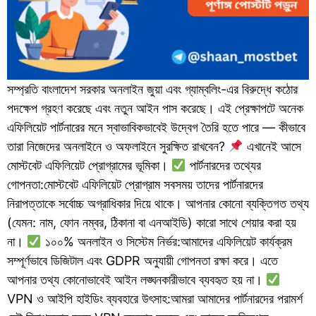
সম্প্রতি বাংলাদেশ সরকার অনলাইন জুয়া এবং গ্যাম্বলিং-এর বিরুদ্ধে কঠোর
পদক্ষেপ গ্রহণ করেছে এবং নতুন আইন পাস করেছে। এই প্রেক্ষাপটে অনেক
এফিলিয়েট পার্টনারের মনে স্বাভাবিকভাবেই উদ্বেগ তৈরি হতে পারে — কীভাবে
তারা নিজেদের অনলাইনে ও অফলাইনে সুরক্ষিত রাখবেন?
এখানেই আসে
মোস্টবেট এফিলিয়েট প্রোগ্রামের ভূমিকা।
পার্টনারদের তথ্যের
গোপনতা:মোস্টবেট এফিলিয়েট প্রোগ্রাম সবসময় তাদের পার্টনারদের
নিরাপত্তাকে সর্বোচ্চ অগ্রাধিকার দিয়ে থাকে। আপনার কোনো ব্যক্তিগত তথ্য
(যেমন: নাম, ফোন নম্বর, ঠিকানা বা এনআইডি) কারো সাথে শেয়ার করা হয়
না।
১০০% অনলাইন ও সিস্টেম নির্ভর:আমাদের এফিলিয়েট কার্যক্রম
সম্পূর্ণভাবে ডিজিটাল এবং GDPR অনুযায়ী গোপনতা রক্ষা করে। এতে
আপনার তথ্য কোনোভাবেই আইন লঙ্ঘনকারীভাবে ব্যবহৃত হয় না।
VPN ও আইপি হাইডিং ব্যবহারে উৎসাহ:আমরা আমাদের পার্টনারদের পরামর্শ